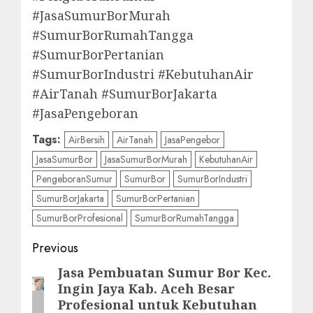
#JasaSumurBorMurah
#SumurBorRumahTangga
#SumurBorPertanian
#SumurBorIndustri #KebutuhanAir
#AirTanah #SumurBorJakarta
#JasaPengeboran
Tags:
AirBersih
AirTanah
JasaPengebor
JasaSumurBor
JasaSumurBorMurah
KebutuhanAir
PengeboranSumur
SumurBor
SumurBorIndustri
SumurBorJakarta
SumurBorPertanian
SumurBorProfesional
SumurBorRumahTangga
Post
Previous
navigation
Jasa Pembuatan Sumur Bor Kec.
Previous
Ingin Jaya Kab. Aceh Besar
post:
Profesional untuk Kebutuhan