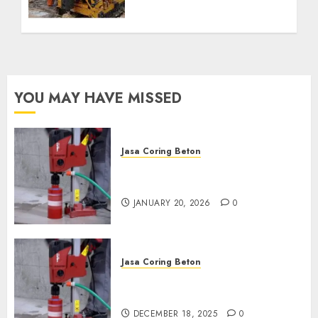
Kebutuhan Air Bersih
Anda Hubungi Kami
Sekarang:
wa.me/6281804698435
OCTOBER 9, 2024
0
YOU MAY HAVE MISSED
Jasa Coring Beton
Jasa Coring Beton Profesional
di Surabaya
JANUARY 20, 2026
0
Jasa Coring Beton
Jasa Coring Beton Termurah
di Pasuruan
DECEMBER 18, 2025
0