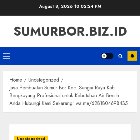
Skip
August 8, 2026
10:02:25 PM
to
content
SUMURBOR.BIZ.ID
Primary
Menu
Home
Uncategorized
Jasa Pembuatan Sumur Bor Kec. Sungai Raya Kab.
Bengkayang Profesional untuk Kebutuhan Air Bersih
Anda Hubungi Kami Sekarang: wa.me/6281804698435
Uncategorized