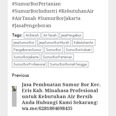
#SumurBorPertanian
#SumurBorIndustri #KebutuhanAir
#AirTanah #SumurBorJakarta
#JasaPengeboran
Tags:
AirBersih
AirTanah
JasaPengebor
JasaSumurBor
JasaSumurBorMurah
KebutuhanAir
PengeboranSumur
SumurBor
SumurBorIndustri
SumurBorJakarta
SumurBorPertanian
SumurBorProfesional
SumurBorRumahTangga
Post
Previous
navigation
Jasa Pembuatan Sumur Bor Kec.
Previous
Eris Kab. Minahasa Profesional
post:
untuk Kebutuhan Air Bersih
Anda Hubungi Kami Sekarang:
wa.me/6281804698435