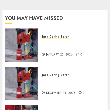
wa.me/6281804698435
OCTOBER 9, 2024
0
YOU MAY HAVE MISSED
Jasa Coring Beton
Jasa Coring Beton Profesional
di Surabaya
JANUARY 20, 2026
0
Jasa Coring Beton
Jasa Coring Beton Termurah
di Pasuruan
DECEMBER 18, 2025
0