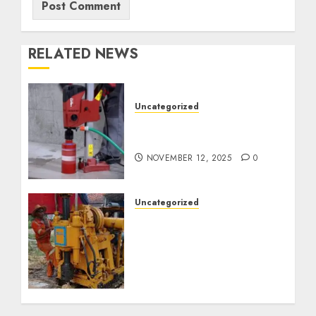
RELATED NEWS
Uncategorized
Jasa Coring Beton
Termurah di Surabaya
NOVEMBER 12, 2025
0
Uncategorized
Jasa Pembuatan Sumur
Bor Kec. Lubuk Keliat
Kab. Ogan Ilir
Profesional untuk
Kebutuhan Air Bersih
Anda Hubungi Kami
Sekarang: