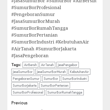
#JasaSumurBor #SumurBor #AirBersih
#SumurBorProfesional
#PengeboranSumur
#JasaSumurBorMurah
#SumurBorRumahTangga
#SumurBorPertanian
#SumurBorIndustri #KebutuhanAir
#AirTanah #SumurBorJakarta
#JasaPengeboran
Tags:
AirBersih
AirTanah
JasaPengebor
JasaSumurBor
JasaSumurBorMurah
KebutuhanAir
PengeboranSumur
SumurBor
SumurBorIndustri
SumurBorJakarta
SumurBorPertanian
SumurBorProfesional
SumurBorRumahTangga
Post
Previous