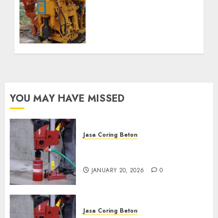
Bor Kec. Lubuk Keliat
Kab. Ogan Ilir
Profesional untuk
Kebutuhan Air Bersih
Anda Hubungi Kami
Sekarang:
wa.me/6281804698435
OCTOBER 9, 2024
0
YOU MAY HAVE MISSED
Jasa Coring Beton
Jasa Coring Beton Profesional
di Surabaya
JANUARY 20, 2026
0
Jasa Coring Beton