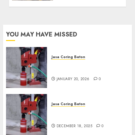
Anda Hubungi Kami
Sekarang:
wa.me/6281804698435
OCTOBER 9, 2024
0
YOU MAY HAVE MISSED
Jasa Coring Beton
Jasa Coring Beton Profesional
di Surabaya
JANUARY 20, 2026
0
Jasa Coring Beton
Jasa Coring Beton Termurah
di Pasuruan
DECEMBER 18, 2025
0