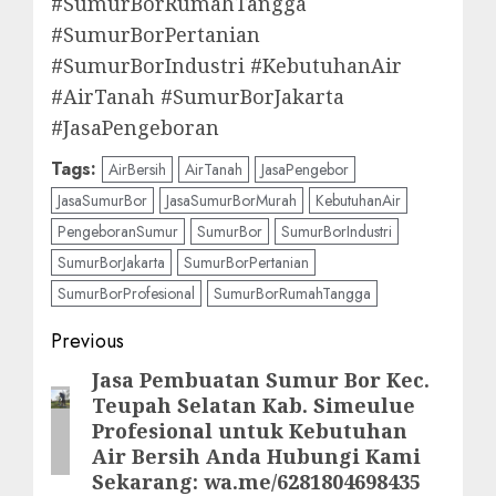
#SumurBorRumahTangga
#SumurBorPertanian
#SumurBorIndustri #KebutuhanAir
#AirTanah #SumurBorJakarta
#JasaPengeboran
Tags:
AirBersih
AirTanah
JasaPengebor
JasaSumurBor
JasaSumurBorMurah
KebutuhanAir
PengeboranSumur
SumurBor
SumurBorIndustri
SumurBorJakarta
SumurBorPertanian
SumurBorProfesional
SumurBorRumahTangga
Post
Previous
navigation
Jasa Pembuatan Sumur Bor Kec.
Previous
Teupah Selatan Kab. Simeulue
post:
Profesional untuk Kebutuhan
Air Bersih Anda Hubungi Kami
Sekarang: wa.me/6281804698435