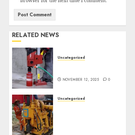
browser for the next time I comment.
RELATED NEWS
Uncategorized
Jasa Coring Beton
Termurah di Surabaya
NOVEMBER 12, 2025
0
Uncategorized
Jasa Pembuatan Sumur
Bor Kec. Lubuk Keliat
Kab. Ogan Ilir
Profesional untuk
Kebutuhan Air Bersih