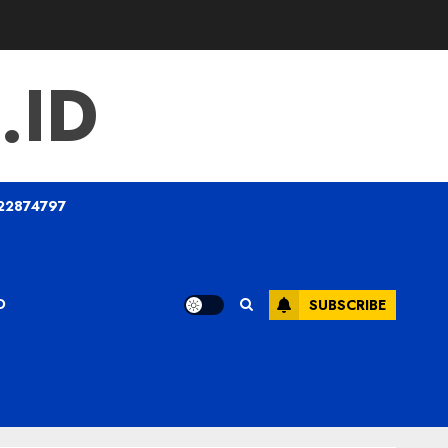
.ID
22874797
O
SUBSCRIBE