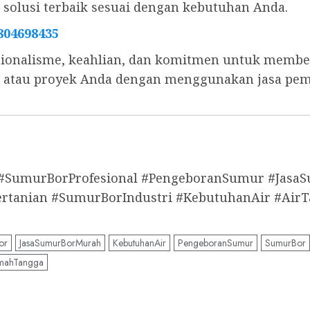
olusi terbaik sesuai dengan kebutuhan Anda.
804698435
ionalisme, keahlian, dan komitmen untuk memberi
s, atau proyek Anda dengan menggunakan jasa pe
 #SumurBorProfesional #PengeboranSumur #Jas
anian #SumurBorIndustri #KebutuhanAir #AirT
or
JasaSumurBorMurah
KebutuhanAir
PengeboranSumur
SumurBor
mahTangga