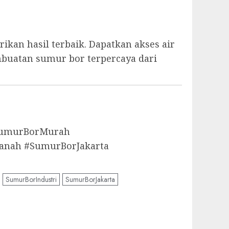
kan hasil terbaik. Dapatkan akses air
mbuatan sumur bor terpercaya dari
aSumurBorMurah
anah #SumurBorJakarta
SumurBorIndustri
SumurBorJakarta