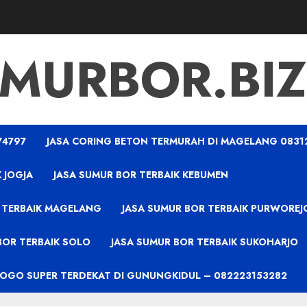
MURBOR.BIZ
74797
JASA CORING BETON TERMURAH DI MAGELANG 0831
 JOGJA
JASA SUMUR BOR TERBAIK KEBUMEN
 TERBAIK MAGELANG
JASA SUMUR BOR TERBAIK PURWOREJ
BOR TERBAIK SOLO
JASA SUMUR BOR TERBAIK SUKOHARJO
PROGO SUPER TERDEKAT DI GUNUNGKIDUL – 082223153282