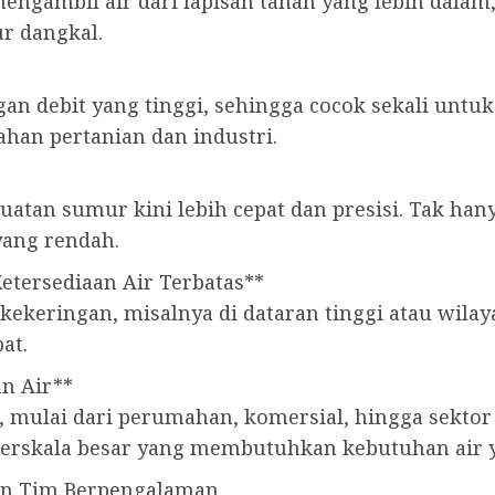
mbil air dari lapisan tanah yang lebih dalam, a
ur dangkal.
an debit yang tinggi, sehingga cocok sekali unt
ahan pertanian dan industri.
atan sumur kini lebih cepat dan presisi. Tak han
yang rendah.
Ketersediaan Air Terbatas**
g kekeringan, misalnya di dataran tinggi atau wil
at.
n Air**
, mulai dari perumahan, komersial, hingga sekt
erskala besar yang membutuhkan kebutuhan air 
an Tim Berpengalaman