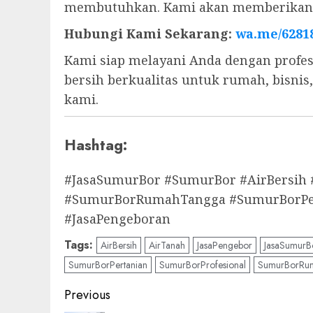
membutuhkan. Kami akan memberikan s
Hubungi Kami Sekarang:
wa.me/6281
Kami siap melayani Anda dengan profes
bersih berkualitas untuk rumah, bisni
kami.
Hashtag:
#JasaSumurBor #SumurBor #AirBersih
#SumurBorRumahTangga #SumurBorPert
#JasaPengeboran
Tags:
AirBersih
AirTanah
JasaPengebor
JasaSumurB
SumurBorPertanian
SumurBorProfesional
SumurBorRu
Post
Previous