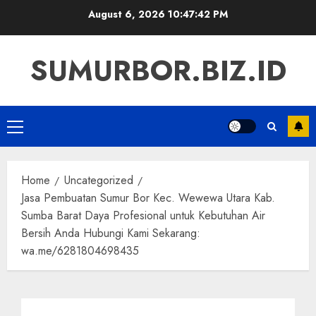
Skip
August 6, 2026
10:47:43 PM
to
content
SUMURBOR.BIZ.ID
Primary
Menu
Home
Uncategorized
Jasa Pembuatan Sumur Bor Kec. Wewewa Utara Kab.
Sumba Barat Daya Profesional untuk Kebutuhan Air
Bersih Anda Hubungi Kami Sekarang:
wa.me/6281804698435