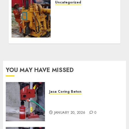
Uncategorized
Jasa Pembuatan Sumur
Bor Kec. Lubuk Keliat
Kab. Ogan Ilir
Profesional untuk
Kebutuhan Air Bersih
Anda Hubungi Kami
Sekarang:
wa.me/6281804698435
OCTOBER 9, 2024
0
YOU MAY HAVE MISSED
Jasa Coring Beton
Jasa Coring Beton Profesional
di Surabaya
JANUARY 20, 2026
0