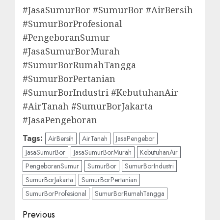
#JasaSumurBor #SumurBor #AirBersih
#SumurBorProfesional
#PengeboranSumur
#JasaSumurBorMurah
#SumurBorRumahTangga
#SumurBorPertanian
#SumurBorIndustri #KebutuhanAir
#AirTanah #SumurBorJakarta
#JasaPengeboran
Tags:
AirBersih
AirTanah
JasaPengebor
JasaSumurBor
JasaSumurBorMurah
KebutuhanAir
PengeboranSumur
SumurBor
SumurBorIndustri
SumurBorJakarta
SumurBorPertanian
SumurBorProfesional
SumurBorRumahTangga
Post
Previous