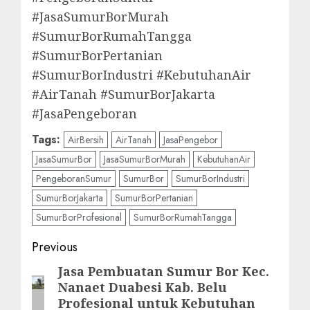
#JasaSumurBorMurah
#SumurBorRumahTangga
#SumurBorPertanian
#SumurBorIndustri #KebutuhanAir
#AirTanah #SumurBorJakarta
#JasaPengeboran
Tags:
AirBersih
AirTanah
JasaPengebor
JasaSumurBor
JasaSumurBorMurah
KebutuhanAir
PengeboranSumur
SumurBor
SumurBorIndustri
SumurBorJakarta
SumurBorPertanian
SumurBorProfesional
SumurBorRumahTangga
Post
Previous
navigation
Jasa Pembuatan Sumur Bor Kec.
Previous
Nanaet Duabesi Kab. Belu
post:
Profesional untuk Kebutuhan