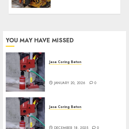
Kebutuhan Air Bersih
Anda Hubungi Kami
Sekarang:
wa.me/6281804698435
OCTOBER 9, 2024
0
YOU MAY HAVE MISSED
Jasa Coring Beton
Jasa Coring Beton Profesional
di Surabaya
JANUARY 20, 2026
0
Jasa Coring Beton
Jasa Coring Beton Termurah
di Pasuruan
DECEMBER 18, 2025
0