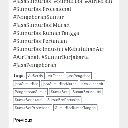
#JasaSumurBor #SumurBor #AirBersih
#SumurBorProfesional
#PengeboranSumur
#JasaSumurBorMurah
#SumurBorRumahTangga
#SumurBorPertanian
#SumurBorIndustri #KebutuhanAir
#AirTanah #SumurBorJakarta
#JasaPengeboran
Tags:
AirBersih
AirTanah
JasaPengebor
JasaSumurBor
JasaSumurBorMurah
KebutuhanAir
PengeboranSumur
SumurBor
SumurBorIndustri
SumurBorJakarta
SumurBorPertanian
SumurBorProfesional
SumurBorRumahTangga
Post
Previous