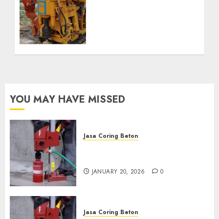
Bor Kec. Lubuk Keliat
Kab. Ogan Ilir
Profesional untuk
Kebutuhan Air Bersih
Anda Hubungi Kami
Sekarang:
wa.me/6281804698435
OCTOBER 9, 2024
0
YOU MAY HAVE MISSED
Jasa Coring Beton
Jasa Coring Beton Profesional
di Surabaya
JANUARY 20, 2026
0
Jasa Coring Beton