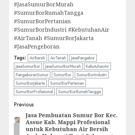
#JasaSumurBorMurah
#SumurBorRumahTangga
#SumurBorPertanian
#SumurBorIndustri #KebutuhanAir
#AirTanah #SumurBorJakarta
#JasaPengeboran
Tags:
AirBersih
AirTanah
JasaPengebor
JasaSumurBor
JasaSumurBorMurah
KebutuhanAir
PengeboranSumur
SumurBor
SumurBorIndustri
SumurBorJakarta
SumurBorPertanian
SumurBorProfesional
SumurBorRumahTangga
Post
Previous
navigation
Jasa Pembuatan Sumur Bor Kec.
Previous
Assue Kab. Mappi Profesional
post:
untuk Kebutuhan Air Bersih