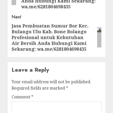
Anda Hubungi Kami Sekarang:
wa.me/6281804698435
Next
Jasa Pembuatan Sumur Bor Kec.
Next
Bulango Ulu Kab. Bone Bolango
post:
Profesional untuk Kebutuhan
Air Bersih Anda Hubungi Kami
Sekarang: wa.me/6281804698435
Leave a Reply
Your email address will not be published.
Required fields are marked
*
Comment
*