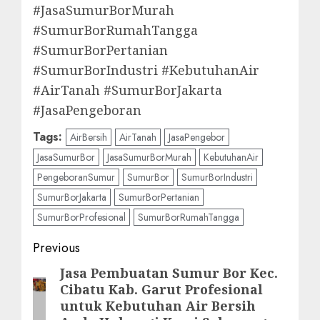
#JasaSumurBorMurah
#SumurBorRumahTangga
#SumurBorPertanian
#SumurBorIndustri #KebutuhanAir
#AirTanah #SumurBorJakarta
#JasaPengeboran
Tags:
AirBersih
AirTanah
JasaPengebor
JasaSumurBor
JasaSumurBorMurah
KebutuhanAir
PengeboranSumur
SumurBor
SumurBorIndustri
SumurBorJakarta
SumurBorPertanian
SumurBorProfesional
SumurBorRumahTangga
Post
Previous
navigation
Jasa Pembuatan Sumur Bor Kec.
Previous
Cibatu Kab. Garut Profesional
post:
untuk Kebutuhan Air Bersih