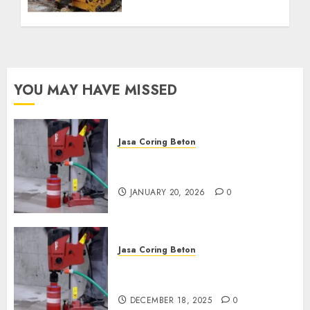
Kebutuhan Air Bersih
Anda Hubungi Kami
Sekarang:
wa.me/6281804698435
OCTOBER 9, 2024
0
YOU MAY HAVE MISSED
Jasa Coring Beton
Jasa Coring Beton Profesional
di Surabaya
JANUARY 20, 2026
0
Jasa Coring Beton
Jasa Coring Beton Termurah
di Pasuruan
DECEMBER 18, 2025
0