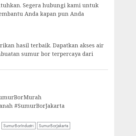
utuhkan. Segera hubungi kami untuk
p membantu Anda kapan pun Anda
kan hasil terbaik. Dapatkan akses air
mbuatan sumur bor terpercaya dari
aSumurBorMurah
anah #SumurBorJakarta
SumurBorIndustri
SumurBorJakarta