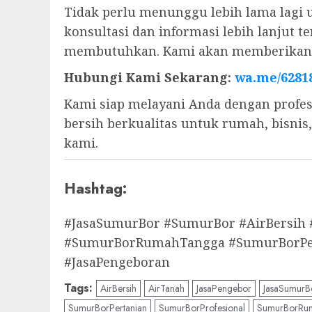
Tidak perlu menunggu lebih lama lagi 
konsultasi dan informasi lebih lanjut
membutuhkan. Kami akan memberikan s
Hubungi Kami Sekarang:
wa.me/6281
Kami siap melayani Anda dengan profes
bersih berkualitas untuk rumah, bisni
kami.
Hashtag:
#JasaSumurBor #SumurBor #AirBersih
#SumurBorRumahTangga #SumurBorPert
#JasaPengeboran
Tags:
AirBersih
AirTanah
JasaPengebor
JasaSumurB
SumurBorPertanian
SumurBorProfesional
SumurBorRu