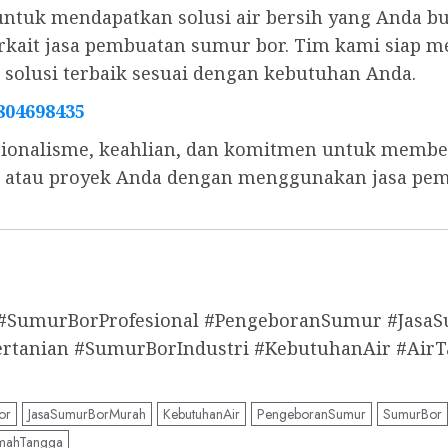
untuk mendapatkan solusi air bersih yang Anda b
 terkait jasa pembuatan sumur bor. Tim kami sia
olusi terbaik sesuai dengan kebutuhan Anda.
804698435
ionalisme, keahlian, dan komitmen untuk memberi
s, atau proyek Anda dengan menggunakan jasa pe
 #SumurBorProfesional #PengeboranSumur #Jas
anian #SumurBorIndustri #KebutuhanAir #AirT
or
JasaSumurBorMurah
KebutuhanAir
PengeboranSumur
SumurBor
mahTangga