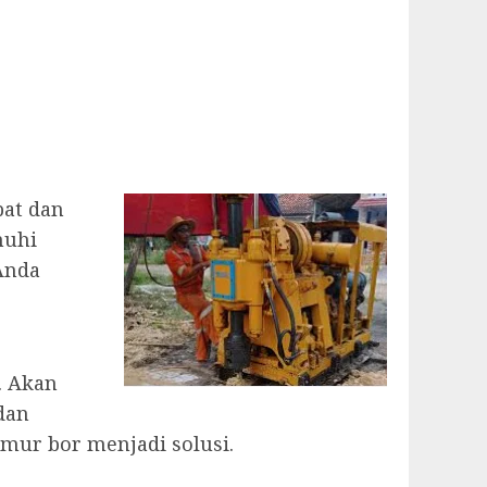
pat dan
nuhi
Anda
. Akan
 dan
mur bor menjadi solusi.