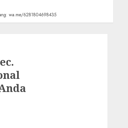
karang: wa.me/6281804698435
ec.
onal
 Anda