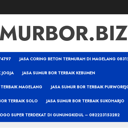
MURBOR.BIZ
74797
JASA CORING BETON TERMURAH DI MAGELANG 0831
 JOGJA
JASA SUMUR BOR TERBAIK KEBUMEN
 TERBAIK MAGELANG
JASA SUMUR BOR TERBAIK PURWOREJ
BOR TERBAIK SOLO
JASA SUMUR BOR TERBAIK SUKOHARJO
PROGO SUPER TERDEKAT DI GUNUNGKIDUL – 082223153282