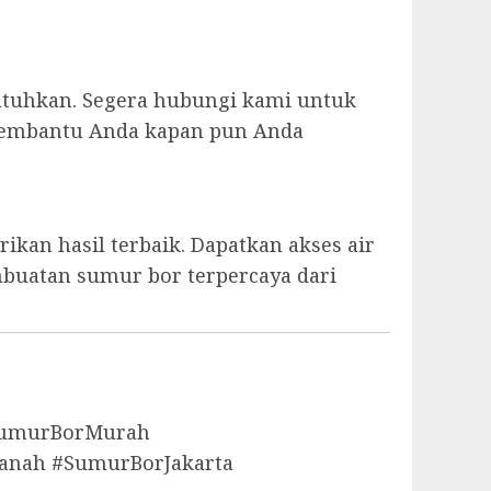
utuhkan. Segera hubungi kami untuk
p membantu Anda kapan pun Anda
kan hasil terbaik. Dapatkan akses air
mbuatan sumur bor terpercaya dari
aSumurBorMurah
anah #SumurBorJakarta