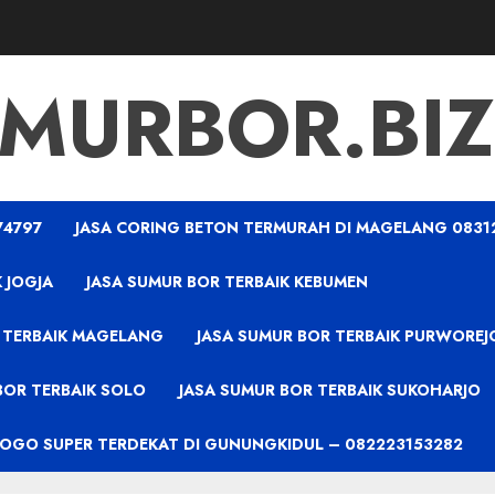
MURBOR.BIZ
74797
JASA CORING BETON TERMURAH DI MAGELANG 0831
 JOGJA
JASA SUMUR BOR TERBAIK KEBUMEN
 TERBAIK MAGELANG
JASA SUMUR BOR TERBAIK PURWOREJ
BOR TERBAIK SOLO
JASA SUMUR BOR TERBAIK SUKOHARJO
PROGO SUPER TERDEKAT DI GUNUNGKIDUL – 082223153282