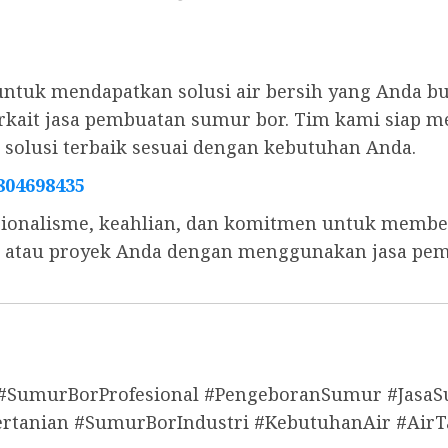
untuk mendapatkan solusi air bersih yang Anda b
 terkait jasa pembuatan sumur bor. Tim kami sia
olusi terbaik sesuai dengan kebutuhan Anda.
804698435
ionalisme, keahlian, dan komitmen untuk memberi
s, atau proyek Anda dengan menggunakan jasa pe
 #SumurBorProfesional #PengeboranSumur #Jas
anian #SumurBorIndustri #KebutuhanAir #AirT