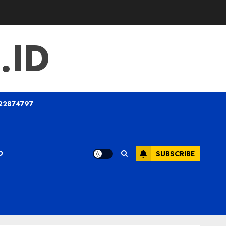
.ID
22874797
O
SUBSCRIBE