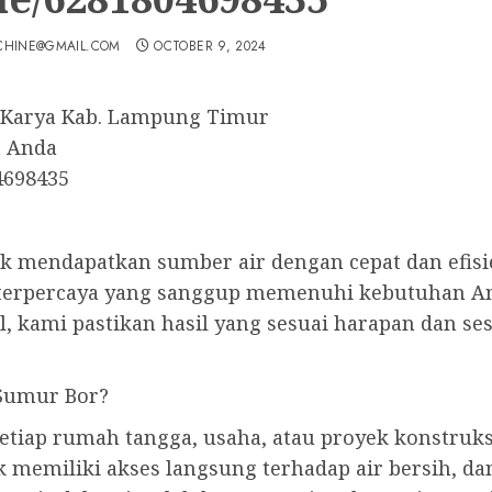
CHINE@GMAIL.COM
OCTOBER 9, 2024
 Karya Kab. Lampung Timur
h Anda
4698435
uk mendapatkan sumber air dengan cepat dan efisi
 terpercaya yang sanggup memenuhi kebutuhan A
, kami pastikan hasil yang sesuai harapan dan se
Sumur Bor?
tiap rumah tangga, usaha, atau proyek konstruks
 memiliki akses langsung terhadap air bersih, d