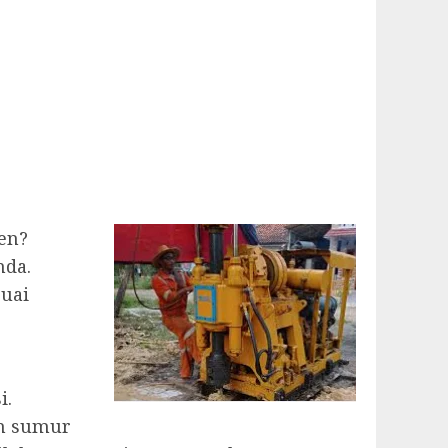
en?
nda.
suai
i.
an sumur