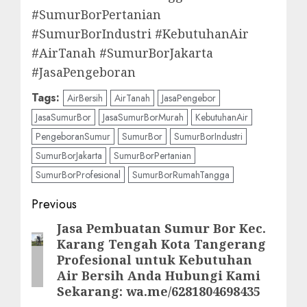
#SumurBorPertanian
#SumurBorIndustri #KebutuhanAir
#AirTanah #SumurBorJakarta
#JasaPengeboran
Tags:
AirBersih
AirTanah
JasaPengebor
JasaSumurBor
JasaSumurBorMurah
KebutuhanAir
PengeboranSumur
SumurBor
SumurBorIndustri
SumurBorJakarta
SumurBorPertanian
SumurBorProfesional
SumurBorRumahTangga
Post
Previous
navigation
Jasa Pembuatan Sumur Bor Kec.
Previous
Karang Tengah Kota Tangerang
post:
Profesional untuk Kebutuhan
Air Bersih Anda Hubungi Kami
Sekarang: wa.me/6281804698435