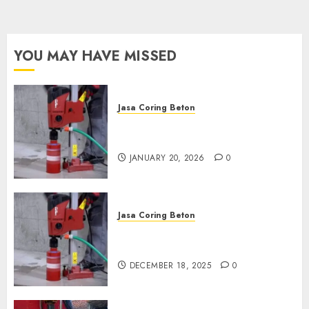
Sekarang:
wa.me/6281804698435
OCTOBER 9, 2024
0
YOU MAY HAVE MISSED
Jasa Coring Beton
Jasa Coring Beton Profesional
di Surabaya
JANUARY 20, 2026
0
Jasa Coring Beton
Jasa Coring Beton Termurah
di Pasuruan
DECEMBER 18, 2025
0