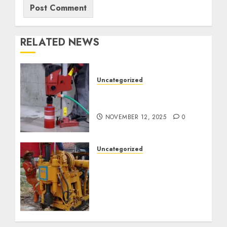
RELATED NEWS
Uncategorized
Jasa Coring Beton
Termurah di Surabaya
NOVEMBER 12, 2025
0
Uncategorized
Jasa Pembuatan Sumur
Bor Kec. Lubuk Keliat
Kab. Ogan Ilir
Profesional untuk
Kebutuhan Air Bersih
Anda Hubungi Kami