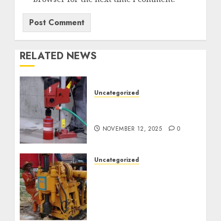
RELATED NEWS
Uncategorized
Jasa Coring Beton
Termurah di Surabaya
NOVEMBER 12, 2025
0
Uncategorized
Jasa Pembuatan Sumur
Bor Kec. Lubuk Keliat
Kab. Ogan Ilir
Profesional untuk
Kebutuhan Air Bersih