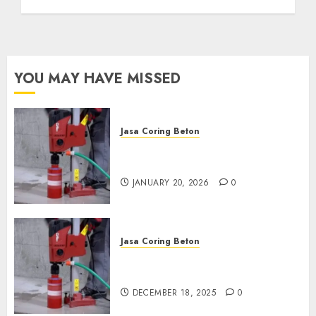
Anda Hubungi Kami
Sekarang:
wa.me/6281804698435
OCTOBER 9, 2024
0
YOU MAY HAVE MISSED
Jasa Coring Beton
Jasa Coring Beton Profesional
di Surabaya
JANUARY 20, 2026
0
Jasa Coring Beton
Jasa Coring Beton Termurah
di Pasuruan
DECEMBER 18, 2025
0