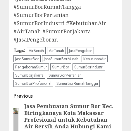
#SumurBorRumahTangga
#SumurBorPertanian
#SumurBorIndustri #KebutuhanAir
#AirTanah #SumurBorJakarta
#JasaPengeboran
Tags:
AirBersih
AirTanah
JasaPengebor
JasaSumurBor
JasaSumurBorMurah
KebutuhanAir
PengeboranSumur
SumurBor
SumurBorIndustri
SumurBorJakarta
SumurBorPertanian
SumurBorProfesional
SumurBorRumahTangga
Post
Previous
navigation
Jasa Pembuatan Sumur Bor Kec.
Previous
Biringkanaya Kota Makassar
post:
Profesional untuk Kebutuhan
Air Bersih Anda Hubungi Kami