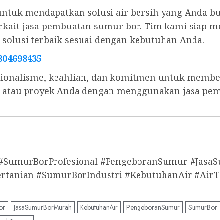
untuk mendapatkan solusi air bersih yang Anda b
 terkait jasa pembuatan sumur bor. Tim kami sia
olusi terbaik sesuai dengan kebutuhan Anda.
804698435
ionalisme, keahlian, dan komitmen untuk memberi
s, atau proyek Anda dengan menggunakan jasa pe
 #SumurBorProfesional #PengeboranSumur #Jas
anian #SumurBorIndustri #KebutuhanAir #AirT
or
JasaSumurBorMurah
KebutuhanAir
PengeboranSumur
SumurBor