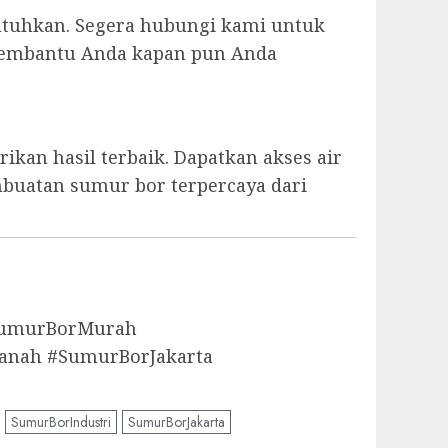
utuhkan. Segera hubungi kami untuk
p membantu Anda kapan pun Anda
kan hasil terbaik. Dapatkan akses air
mbuatan sumur bor terpercaya dari
aSumurBorMurah
anah #SumurBorJakarta
SumurBorIndustri
SumurBorJakarta