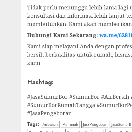
Tidak perlu menunggu lebih lama lagi 
konsultasi dan informasi lebih lanjut
membutuhkan. Kami akan memberikan s
Hubungi Kami Sekarang:
wa.me/6281
Kami siap melayani Anda dengan profes
bersih berkualitas untuk rumah, bisni
kami.
Hashtag:
#JasaSumurBor #SumurBor #AirBersih
#SumurBorRumahTangga #SumurBorPert
#JasaPengeboran
Tags:
AirBersih
AirTanah
JasaPengebor
JasaSumurB