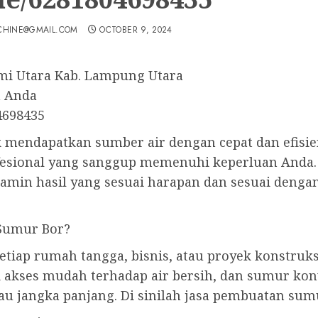
CHINE@GMAIL.COM
OCTOBER 9, 2024
mi Utara Kab. Lampung Utara
h Anda
4698435
k mendapatkan sumber air dengan cepat dan efisi
fesional yang sanggup memenuhi keperluan Anda
jamin hasil yang sesuai harapan dan sesuai denga
Sumur Bor?
tiap rumah tangga, bisnis, atau proyek konstruk
i akses mudah terhadap air bersih, dan sumur kon
u jangka panjang. Di sinilah jasa pembuatan sumu