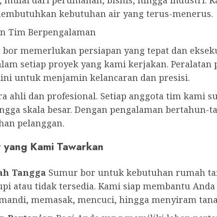
, mulai dari perumahan, bisnis, hingga industri
membutuhkan kebutuhan air yang terus-menerus.
an Tim Berpengalaman
bor memerlukan persiapan yang tepat dan eksekus
am setiap proyek yang kami kerjakan. Peralatan p
ni untuk menjamin kelancaran dan presisi.
ara ahli dan profesional. Setiap anggota tim kami 
ingga skala besar. Dengan pengalaman bertahun-ta
uhan pelanggan.
r yang Kami Tawarkan
ah Tangga
Sumur bor untuk kebutuhan rumah tang
pi atau tidak tersedia. Kami siap membantu Anda
i mandi, memasak, mencuci, hingga menyiram tan