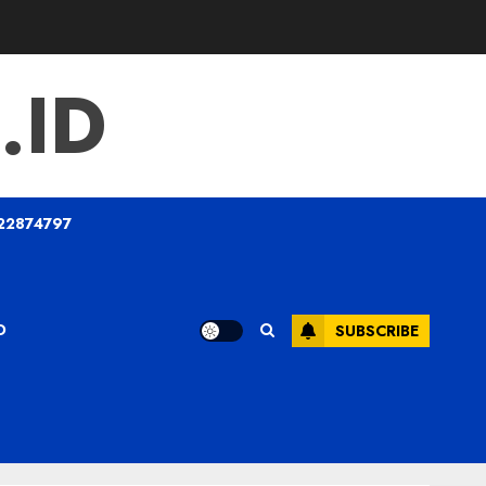
.ID
22874797
O
SUBSCRIBE