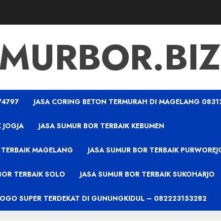
MURBOR.BIZ
74797
JASA CORING BETON TERMURAH DI MAGELANG 0831
 JOGJA
JASA SUMUR BOR TERBAIK KEBUMEN
 TERBAIK MAGELANG
JASA SUMUR BOR TERBAIK PURWOREJ
BOR TERBAIK SOLO
JASA SUMUR BOR TERBAIK SUKOHARJO
PROGO SUPER TERDEKAT DI GUNUNGKIDUL – 082223153282