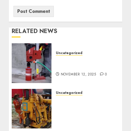
RELATED NEWS
Uncategorized
Jasa Coring Beton
Termurah di Surabaya
NOVEMBER 12, 2025
0
Uncategorized
Jasa Pembuatan Sumur
Bor Kec. Lubuk Keliat
Kab. Ogan Ilir
Profesional untuk
Kebutuhan Air Bersih