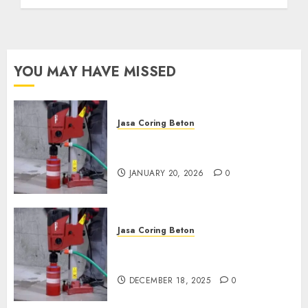
Anda Hubungi Kami
Sekarang:
wa.me/6281804698435
OCTOBER 9, 2024
0
YOU MAY HAVE MISSED
Jasa Coring Beton
Jasa Coring Beton Profesional
di Surabaya
JANUARY 20, 2026
0
Jasa Coring Beton
Jasa Coring Beton Termurah
di Pasuruan
DECEMBER 18, 2025
0