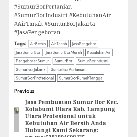
#SumurBorPertanian
#SumurBorIndustri #KebutuhanAir
#AirTanah #SumurBorJakarta
#JasaPengeboran
Tags:
AirBersih
AirTanah
JasaPengebor
JasaSumurBor
JasaSumurBorMurah
KebutuhanAir
PengeboranSumur
SumurBor
SumurBorIndustri
SumurBorJakarta
SumurBorPertanian
SumurBorProfesional
SumurBorRumahTangga
Post
Previous
navigation
Jasa Pembuatan Sumur Bor Kec.
Previous
Kotabumi Utara Kab. Lampung
post:
Utara Profesional untuk
Kebutuhan Air Bersih Anda
Hubungi Kami Sekarang:
wa.me/6281804698435