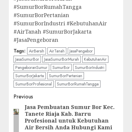
#SumurBorRumahTangga
#SumurBorPertanian
#SumurBorIndustri #KebutuhanAir
#AirTanah #SumurBorJakarta
#JasaPengeboran
Tags:
AirBersih
AirTanah
JasaPengebor
JasaSumurBor
JasaSumurBorMurah
KebutuhanAir
PengeboranSumur
SumurBor
SumurBorIndustri
SumurBorJakarta
SumurBorPertanian
SumurBorProfesional
SumurBorRumahTangga
Post
Previous
navigation
Jasa Pembuatan Sumur Bor Kec.
Previous
Tanete Riaja Kab. Barru
post:
Profesional untuk Kebutuhan
Air Bersih Anda Hubungi Kami