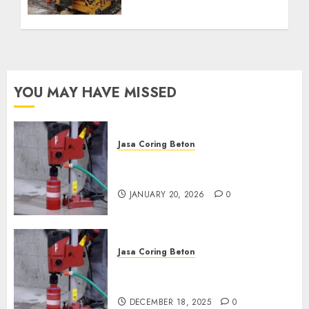
Kebutuhan Air Bersih
Anda Hubungi Kami
Sekarang:
wa.me/6281804698435
OCTOBER 9, 2024
0
YOU MAY HAVE MISSED
Jasa Coring Beton
Jasa Coring Beton Profesional
di Surabaya
JANUARY 20, 2026
0
Jasa Coring Beton
Jasa Coring Beton Termurah
di Pasuruan
DECEMBER 18, 2025
0