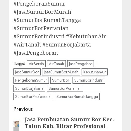
#PengeboranSumur
#JasaSumurBorMurah
#SumurBorRumahTangga
#SumurBorPertanian
#SumurBorIndustri #KebutuhanAir
#AirTanah #SumurBorJakarta
#JasaPengeboran
Tags:
AirBersih
AirTanah
JasaPengebor
JasaSumurBor
JasaSumurBorMurah
KebutuhanAir
PengeboranSumur
SumurBor
SumurBorIndustri
SumurBorJakarta
SumurBorPertanian
SumurBorProfesional
SumurBorRumahTangga
Post
Previous
navigation
Jasa Pembuatan Sumur Bor Kec.
Previous
Talun Kab. Blitar Profesional
post: