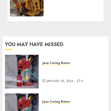
Kab. Ogan Ilir
Profesional untuk
Kebutuhan Air Bersih
Anda Hubungi Kami
Sekarang:
wa.me/6281804698435
OCTOBER 9, 2024
0
YOU MAY HAVE MISSED
Jasa Coring Beton
Jasa Coring Beton Profesional
di Surabaya
JANUARY 20, 2026
0
Jasa Coring Beton
Jasa Coring Beton Termurah