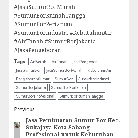
#JasaSumurBorMurah
#SumurBorRumahTangga
#SumurBorPertanian
#SumurBorIndustri #KebutuhanAir
#AirTanah #SumurBorJakarta
#JasaPengeboran
Tags:
AirBersih
AirTanah
JasaPengebor
JasaSumurBor
JasaSumurBorMurah
KebutuhanAir
PengeboranSumur
SumurBor
SumurBorIndustri
SumurBorJakarta
SumurBorPertanian
SumurBorProfesional
SumurBorRumahTangga
Post
Previous
navigation
Jasa Pembuatan Sumur Bor Kec.
Previous
Sukajaya Kota Sabang
post:
Profesional untuk Kebutuhan