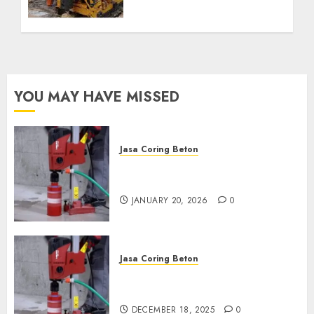
Kebutuhan Air Bersih
Anda Hubungi Kami
Sekarang:
wa.me/6281804698435
OCTOBER 9, 2024
0
YOU MAY HAVE MISSED
Jasa Coring Beton
Jasa Coring Beton Profesional
di Surabaya
JANUARY 20, 2026
0
Jasa Coring Beton
Jasa Coring Beton Termurah
di Pasuruan
DECEMBER 18, 2025
0