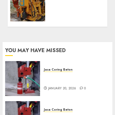
Bor Kec. Lubuk Keliat
Kab. Ogan Ilir
Profesional untuk
Kebutuhan Air Bersih
Anda Hubungi Kami
Sekarang:
wa.me/6281804698435
OCTOBER 9, 2024
0
YOU MAY HAVE MISSED
Jasa Coring Beton
Jasa Coring Beton Profesional
di Surabaya
JANUARY 20, 2026
0
Jasa Coring Beton