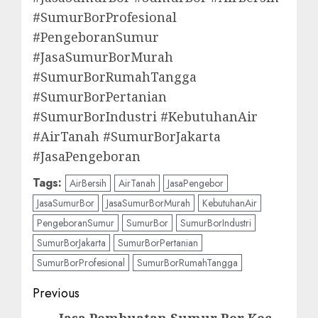
#SumurBorProfesional
#PengeboranSumur
#JasaSumurBorMurah
#SumurBorRumahTangga
#SumurBorPertanian
#SumurBorIndustri #KebutuhanAir
#AirTanah #SumurBorJakarta
#JasaPengeboran
Tags:
AirBersih
AirTanah
JasaPengebor
JasaSumurBor
JasaSumurBorMurah
KebutuhanAir
PengeboranSumur
SumurBor
SumurBorIndustri
SumurBorJakarta
SumurBorPertanian
SumurBorProfesional
SumurBorRumahTangga
Post
Previous
Jasa Pembuatan Sumur Bor Kec.