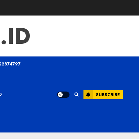
.ID
22874797
O
SUBSCRIBE