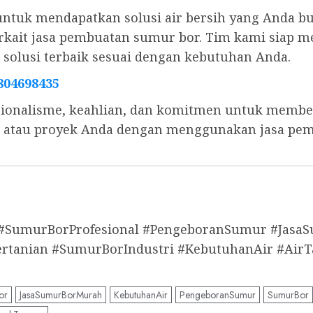
untuk mendapatkan solusi air bersih yang Anda b
 terkait jasa pembuatan sumur bor. Tim kami sia
olusi terbaik sesuai dengan kebutuhan Anda.
804698435
ionalisme, keahlian, dan komitmen untuk memberi
s, atau proyek Anda dengan menggunakan jasa pe
 #SumurBorProfesional #PengeboranSumur #Jas
anian #SumurBorIndustri #KebutuhanAir #AirT
or
JasaSumurBorMurah
KebutuhanAir
PengeboranSumur
SumurBor