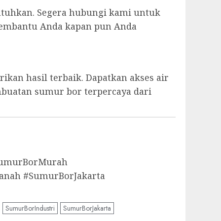
utuhkan. Segera hubungi kami untuk
p membantu Anda kapan pun Anda
kan hasil terbaik. Dapatkan akses air
mbuatan sumur bor terpercaya dari
aSumurBorMurah
anah #SumurBorJakarta
SumurBorIndustri
SumurBorJakarta