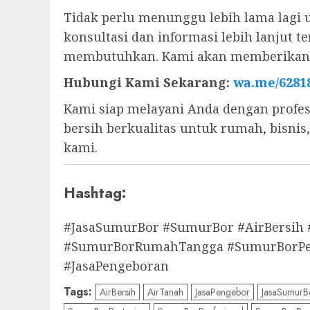
Tidak perlu menunggu lebih lama lagi 
konsultasi dan informasi lebih lanjut
membutuhkan. Kami akan memberikan s
Hubungi Kami Sekarang:
wa.me/6281
Kami siap melayani Anda dengan profes
bersih berkualitas untuk rumah, bisni
kami.
Hashtag:
#JasaSumurBor #SumurBor #AirBersih
#SumurBorRumahTangga #SumurBorPert
#JasaPengeboran
Tags:
AirBersih
AirTanah
JasaPengebor
JasaSumurB